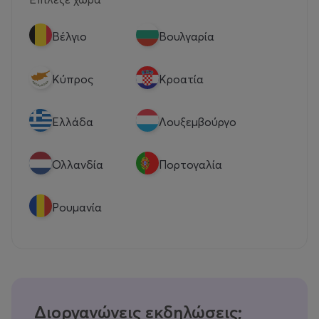
Βέλγιο
Βουλγαρία
Κύπρος
Κροατία
Eλλάδα
Λουξεμβούργο
Ολλανδία
Πορτογαλία
Ρουμανία
Διοργανώνεις εκδηλώσεις;