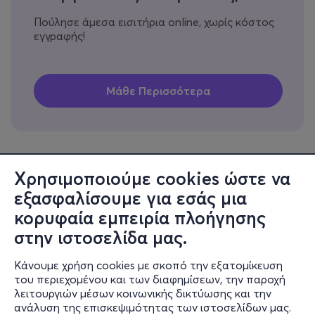
Πούλησε άμεσα εισιτήρια online, χωρίς κόστος
εγγραφής!
Χρησιμοποιούμε cookies ώστε να
εξασφαλίσουμε για εσάς μια
Πληροφορίες
κορυφαία εμπειρία πλοήγησης
Υποστήριξη
στην ιστοσελίδα μας.
Stay Connected
Κάνουμε χρήση cookies με σκοπό την εξατομίκευση
του περιεχομένου και των διαφημίσεων, την παροχή
λειτουργιών μέσων κοινωνικής δικτύωσης και την
ανάλυση της επισκεψιμότητας των ιστοσελίδων μας.
Mobile app