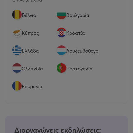
Βέλγιο
Βουλγαρία
Κύπρος
Κροατία
Eλλάδα
Λουξεμβούργο
Ολλανδία
Πορτογαλία
Ρουμανία
Διοργανώνεις εκδηλώσεις;