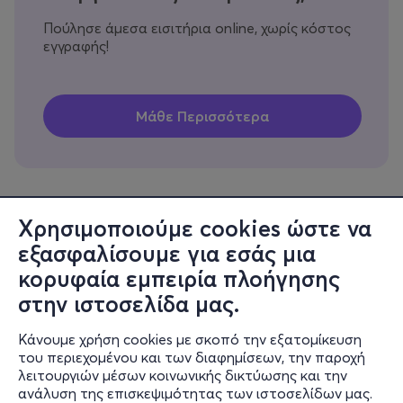
Πούλησε άμεσα εισιτήρια online, χωρίς κόστος
εγγραφής!
Χρησιμοποιούμε cookies ώστε να
εξασφαλίσουμε για εσάς μια
Πληροφορίες
κορυφαία εμπειρία πλοήγησης
Υποστήριξη
στην ιστοσελίδα μας.
Stay Connected
Κάνουμε χρήση cookies με σκοπό την εξατομίκευση
του περιεχομένου και των διαφημίσεων, την παροχή
λειτουργιών μέσων κοινωνικής δικτύωσης και την
ανάλυση της επισκεψιμότητας των ιστοσελίδων μας.
Mobile app