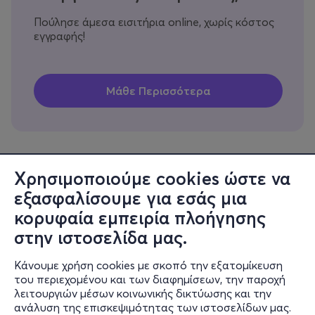
Πούλησε άμεσα εισιτήρια online, χωρίς κόστος
εγγραφής!
Χρησιμοποιούμε cookies ώστε να
εξασφαλίσουμε για εσάς μια
Πληροφορίες
κορυφαία εμπειρία πλοήγησης
Υποστήριξη
στην ιστοσελίδα μας.
Stay Connected
Κάνουμε χρήση cookies με σκοπό την εξατομίκευση
του περιεχομένου και των διαφημίσεων, την παροχή
λειτουργιών μέσων κοινωνικής δικτύωσης και την
ανάλυση της επισκεψιμότητας των ιστοσελίδων μας.
Mobile app