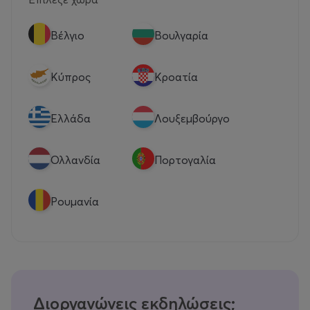
Βέλγιο
Βουλγαρία
Κύπρος
Κροατία
Eλλάδα
Λουξεμβούργο
Ολλανδία
Πορτογαλία
Ρουμανία
Διοργανώνεις εκδηλώσεις;