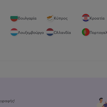
Βουλγαρία
Κύπρος
Κροατία
Λουξεμβούργο
Ολλανδία
Πορτογαλ
γγραφής!