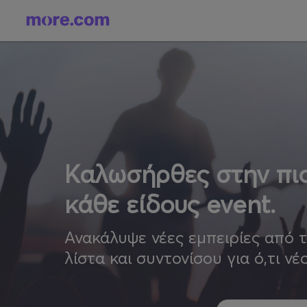
Καλωσήρθες στην πιο
κάθε είδους event.
Ανακάλυψε νέες εμπειρίες από 
λίστα και συντονίσου για ό,τι νέ