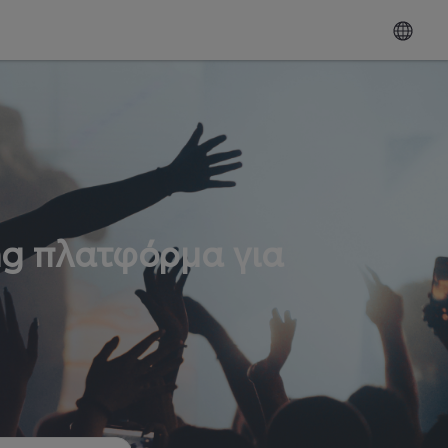
ng πλατφόρμα για
ω