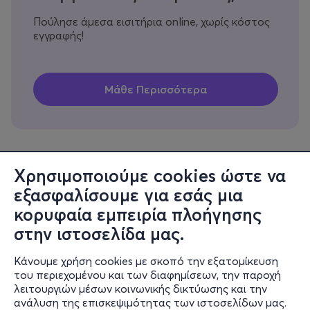
Πούλησε άμεσα εισιτήρια online, χωρίς κόστος
εγγραφής!
Χρησιμοποιούμε cookies ώστε να
εξασφαλίσουμε για εσάς μια
Πληροφορίες
κορυφαία εμπειρία πλοήγησης
Υποστήριξη
στην ιστοσελίδα μας.
Stay Connected
Κάνουμε χρήση cookies με σκοπό την εξατομίκευση
του περιεχομένου και των διαφημίσεων, την παροχή
λειτουργιών μέσων κοινωνικής δικτύωσης και την
ανάλυση της επισκεψιμότητας των ιστοσελίδων μας.
Mobile app