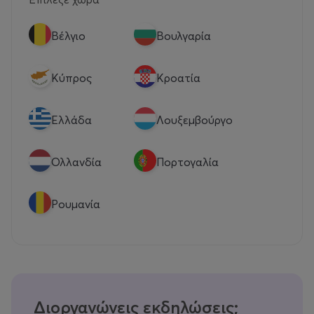
Βέλγιο
Βουλγαρία
Κύπρος
Κροατία
Eλλάδα
Λουξεμβούργο
Ολλανδία
Πορτογαλία
Ρουμανία
Διοργανώνεις εκδηλώσεις;