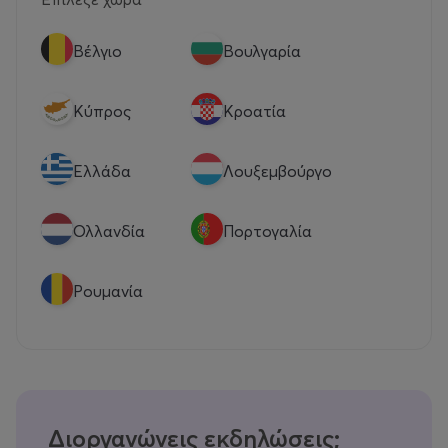
Βέλγιο
Βουλγαρία
Κύπρος
Κροατία
Eλλάδα
Λουξεμβούργο
Ολλανδία
Πορτογαλία
Ρουμανία
Διοργανώνεις εκδηλώσεις;