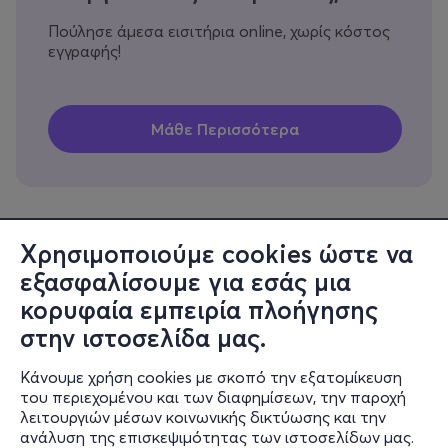
Πούλησε άμεσα εισιτήρια online, χωρίς κόστος
εγγραφής!
Χρησιμοποιούμε cookies ώστε να
εξασφαλίσουμε για εσάς μια
Πληροφορίες
κορυφαία εμπειρία πλοήγησης
Υποστήριξη
στην ιστοσελίδα μας.
Stay Connected
Κάνουμε χρήση cookies με σκοπό την εξατομίκευση
του περιεχομένου και των διαφημίσεων, την παροχή
λειτουργιών μέσων κοινωνικής δικτύωσης και την
ανάλυση της επισκεψιμότητας των ιστοσελίδων μας.
Mobile app