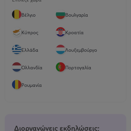
Βέλγιο
Βουλγαρία
Κύπρος
Κροατία
Eλλάδα
Λουξεμβούργο
Ολλανδία
Πορτογαλία
Ρουμανία
Διοργανώνεις εκδηλώσεις;