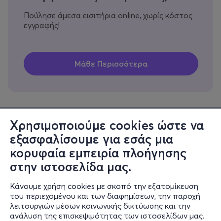
Πούλησε άμεσα εισιτήρια online, χωρίς κόστος
εγγραφής!
Χρησιμοποιούμε cookies ώστε να
εξασφαλίσουμε για εσάς μια
Πληροφορίες
κορυφαία εμπειρία πλοήγησης
Υποστήριξη
στην ιστοσελίδα μας.
Stay Connected
Κάνουμε χρήση cookies με σκοπό την εξατομίκευση
του περιεχομένου και των διαφημίσεων, την παροχή
λειτουργιών μέσων κοινωνικής δικτύωσης και την
ανάλυση της επισκεψιμότητας των ιστοσελίδων μας.
Mobile app