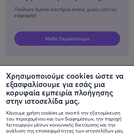
Πούλησε άμεσα εισιτήρια online, χωρίς κόστος
εγγραφής!
Χρησιμοποιούμε cookies ώστε να
εξασφαλίσουμε για εσάς μια
Πληροφορίες
κορυφαία εμπειρία πλοήγησης
Υποστήριξη
στην ιστοσελίδα μας.
Stay Connected
Κάνουμε χρήση cookies με σκοπό την εξατομίκευση
του περιεχομένου και των διαφημίσεων, την παροχή
λειτουργιών μέσων κοινωνικής δικτύωσης και την
ανάλυση της επισκεψιμότητας των ιστοσελίδων μας.
Mobile app