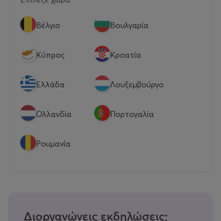
Βέλγιο
Βουλγαρία
Κύπρος
Κροατία
Eλλάδα
Λουξεμβούργο
Ολλανδία
Πορτογαλία
Ρουμανία
Διοργανώνεις εκδηλώσεις;