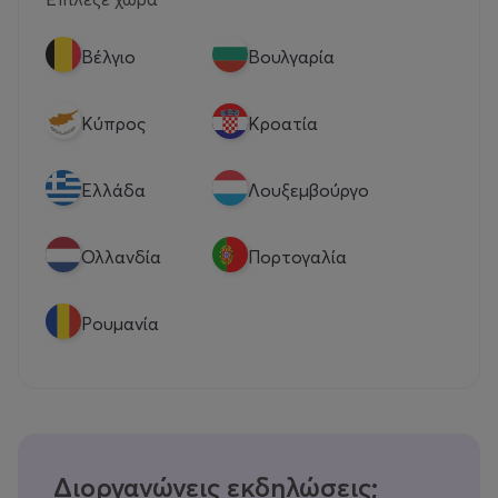
Βέλγιο
Βουλγαρία
Κύπρος
Κροατία
Eλλάδα
Λουξεμβούργο
Ολλανδία
Πορτογαλία
Ρουμανία
Διοργανώνεις εκδηλώσεις;