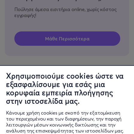
Πούλησε άμεσα εισιτήρια online, χωρίς κόστος
εγγραφής!
Χρησιμοποιούμε cookies ώστε να
εξασφαλίσουμε για εσάς μια
Πληροφορίες
κορυφαία εμπειρία πλοήγησης
Υποστήριξη
στην ιστοσελίδα μας.
Stay Connected
Κάνουμε χρήση cookies με σκοπό την εξατομίκευση
του περιεχομένου και των διαφημίσεων, την παροχή
λειτουργιών μέσων κοινωνικής δικτύωσης και την
ανάλυση της επισκεψιμότητας των ιστοσελίδων μας.
Mobile app