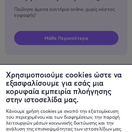
Πούλησε άμεσα εισιτήρια online, χωρίς κόστος
εγγραφής!
Χρησιμοποιούμε cookies ώστε να
εξασφαλίσουμε για εσάς μια
Πληροφορίες
κορυφαία εμπειρία πλοήγησης
Υποστήριξη
στην ιστοσελίδα μας.
Stay Connected
Κάνουμε χρήση cookies με σκοπό την εξατομίκευση
του περιεχομένου και των διαφημίσεων, την παροχή
λειτουργιών μέσων κοινωνικής δικτύωσης και την
ανάλυση της επισκεψιμότητας των ιστοσελίδων μας.
Mobile app