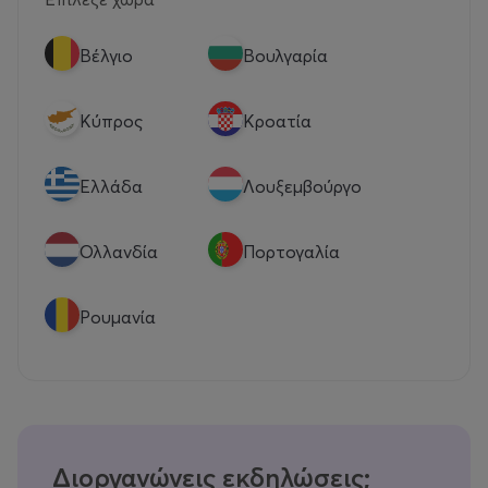
Βέλγιο
Βουλγαρία
Κύπρος
Κροατία
Eλλάδα
Λουξεμβούργο
Ολλανδία
Πορτογαλία
Ρουμανία
Διοργανώνεις εκδηλώσεις;