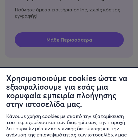
Πούλησε άμεσα εισιτήρια online, χωρίς κόστος
εγγραφής!
Χρησιμοποιούμε cookies ώστε να
εξασφαλίσουμε για εσάς μια
Πληροφορίες
κορυφαία εμπειρία πλοήγησης
Υποστήριξη
στην ιστοσελίδα μας.
Stay Connected
Κάνουμε χρήση cookies με σκοπό την εξατομίκευση
του περιεχομένου και των διαφημίσεων, την παροχή
λειτουργιών μέσων κοινωνικής δικτύωσης και την
ανάλυση της επισκεψιμότητας των ιστοσελίδων μας.
Mobile app