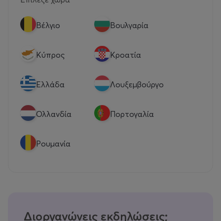
Βέλγιο
Βουλγαρία
Κύπρος
Κροατία
Eλλάδα
Λουξεμβούργο
Ολλανδία
Πορτογαλία
Ρουμανία
Διοργανώνεις εκδηλώσεις;