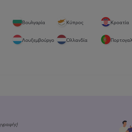
Βουλγαρία
Κύπρος
Κροατία
Λουξεμβούργο
Ολλανδία
Πορτογαλ
γγραφής!