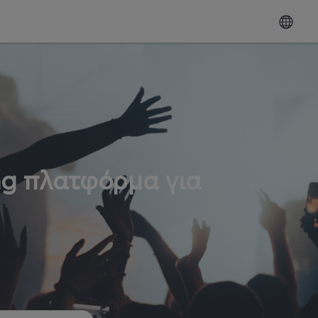
ng πλατφόρμα για
ω