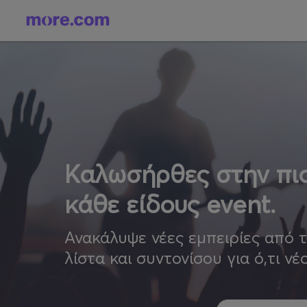
Καλωσήρθες στην πιο
κάθε είδους event.
Ανακάλυψε νέες εμπειρίες από 
λίστα και συντονίσου για ό,τι νέ