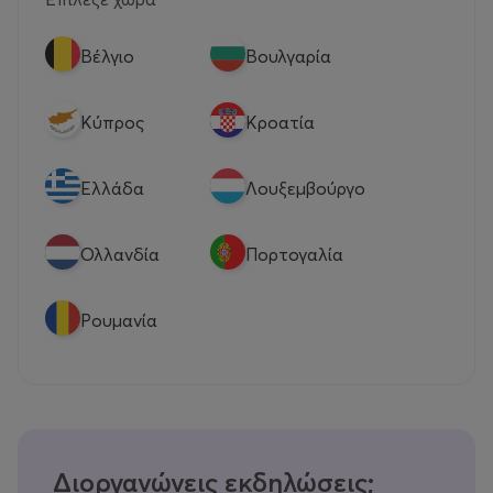
Βέλγιο
Βουλγαρία
Κύπρος
Κροατία
Eλλάδα
Λουξεμβούργο
Ολλανδία
Πορτογαλία
Ρουμανία
Διοργανώνεις εκδηλώσεις;