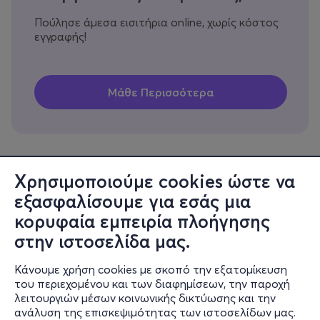
Πούλησε άμεσα εισιτήρια online, χωρίς κόστος
εγγραφής!
Χρησιμοποιούμε cookies ώστε να
εξασφαλίσουμε για εσάς μια
Πληροφορίες
κορυφαία εμπειρία πλοήγησης
Υποστήριξη
στην ιστοσελίδα μας.
Stay Connected
Κάνουμε χρήση cookies με σκοπό την εξατομίκευση
του περιεχομένου και των διαφημίσεων, την παροχή
λειτουργιών μέσων κοινωνικής δικτύωσης και την
ανάλυση της επισκεψιμότητας των ιστοσελίδων μας.
Mobile app