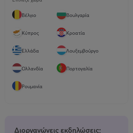
Βέλγιο
Βουλγαρία
Κύπρος
Κροατία
Eλλάδα
Λουξεμβούργο
Ολλανδία
Πορτογαλία
Ρουμανία
Διοργανώνεις εκδηλώσεις;