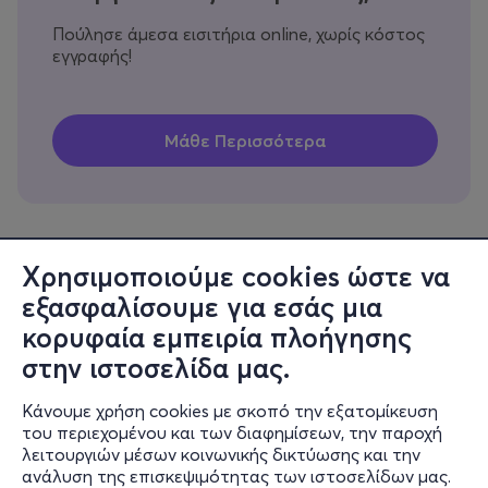
Πούλησε άμεσα εισιτήρια online, χωρίς κόστος
εγγραφής!
Χρησιμοποιούμε cookies ώστε να
εξασφαλίσουμε για εσάς μια
Πληροφορίες
κορυφαία εμπειρία πλοήγησης
Υποστήριξη
στην ιστοσελίδα μας.
Stay Connected
Κάνουμε χρήση cookies με σκοπό την εξατομίκευση
του περιεχομένου και των διαφημίσεων, την παροχή
λειτουργιών μέσων κοινωνικής δικτύωσης και την
ανάλυση της επισκεψιμότητας των ιστοσελίδων μας.
Mobile app