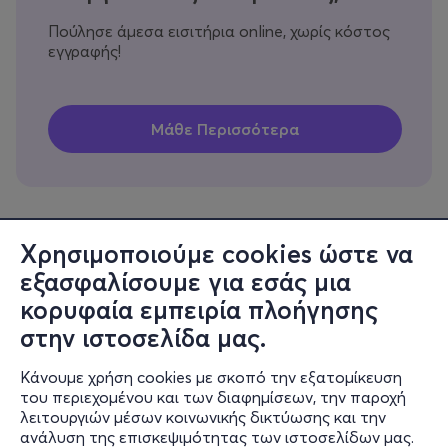
Πούλησε άμεσα εισιτήρια online, χωρίς κόστος
εγγραφής!
Χρησιμοποιούμε cookies ώστε να
εξασφαλίσουμε για εσάς μια
Πληροφορίες
κορυφαία εμπειρία πλοήγησης
Υποστήριξη
στην ιστοσελίδα μας.
Stay Connected
Κάνουμε χρήση cookies με σκοπό την εξατομίκευση
του περιεχομένου και των διαφημίσεων, την παροχή
λειτουργιών μέσων κοινωνικής δικτύωσης και την
ανάλυση της επισκεψιμότητας των ιστοσελίδων μας.
Mobile app