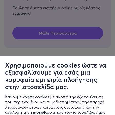
Πούλησε άμεσα εισιτήρια online, χωρίς κόστος
εγγραφής!
Χρησιμοποιούμε cookies ώστε να
εξασφαλίσουμε για εσάς μια
Πληροφορίες
κορυφαία εμπειρία πλοήγησης
Υποστήριξη
στην ιστοσελίδα μας.
Stay Connected
Κάνουμε χρήση cookies με σκοπό την εξατομίκευση
του περιεχομένου και των διαφημίσεων, την παροχή
λειτουργιών μέσων κοινωνικής δικτύωσης και την
ανάλυση της επισκεψιμότητας των ιστοσελίδων μας.
Mobile app