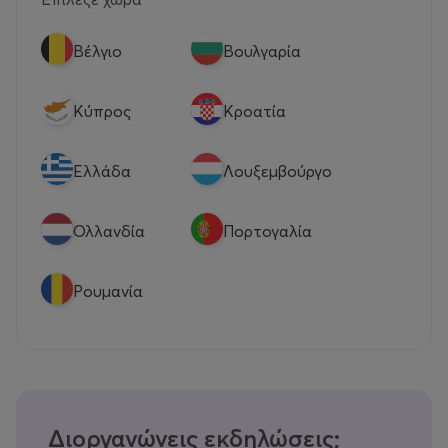
Βέλγιο
Βουλγαρία
Κύπρος
Κροατία
Eλλάδα
Λουξεμβούργο
Ολλανδία
Πορτογαλία
Ρουμανία
Διοργανώνεις εκδηλώσεις;