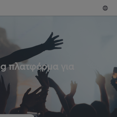
ng πλατφόρμα για
ω