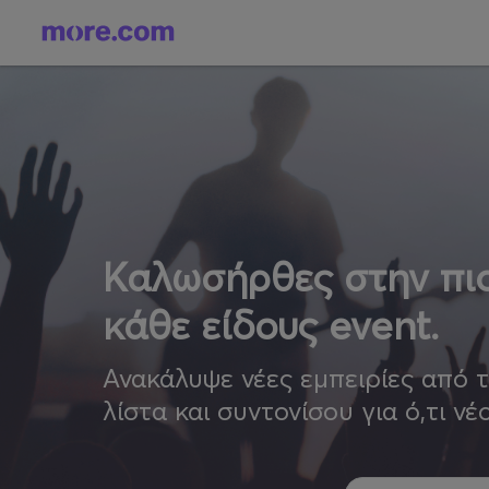
Καλωσήρθες στην πιο
κάθε είδους event.
Ανακάλυψε νέες εμπειρίες από 
λίστα και συντονίσου για ό,τι νέ