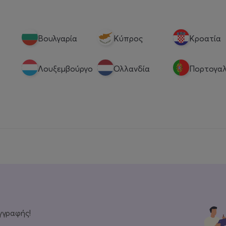
Βουλγαρία
Κύπρος
Κροατία
Λουξεμβούργο
Ολλανδία
Πορτογαλ
γγραφής!