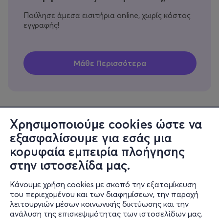
Πούλησε άμεσα εισιτήρια online, χωρίς κόστος
εγγραφής!
Χρησιμοποιούμε cookies ώστε να
εξασφαλίσουμε για εσάς μια
Πληροφορίες
κορυφαία εμπειρία πλοήγησης
Υποστήριξη
στην ιστοσελίδα μας.
Stay Connected
Κάνουμε χρήση cookies με σκοπό την εξατομίκευση
του περιεχομένου και των διαφημίσεων, την παροχή
λειτουργιών μέσων κοινωνικής δικτύωσης και την
ανάλυση της επισκεψιμότητας των ιστοσελίδων μας.
Mobile app