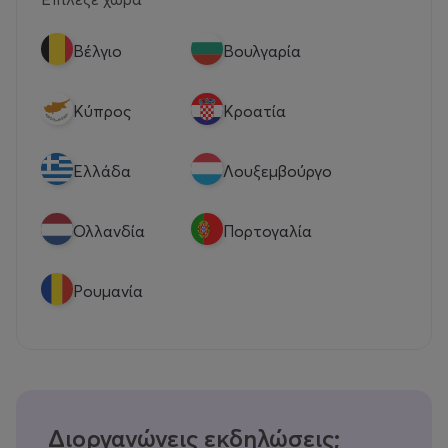
Βέλγιο
Βουλγαρία
Κύπρος
Κροατία
Eλλάδα
Λουξεμβούργο
Ολλανδία
Πορτογαλία
Ρουμανία
Διοργανώνεις εκδηλώσεις;