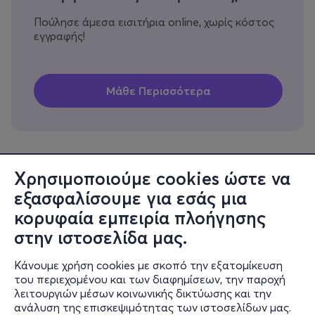
Πούλησε άμεσα εισιτήρια online, χωρίς κόστος
εγγραφής!
Χρησιμοποιούμε cookies ώστε να
εξασφαλίσουμε για εσάς μια
Πληροφορίες
κορυφαία εμπειρία πλοήγησης
Υποστήριξη
στην ιστοσελίδα μας.
Stay Connected
Κάνουμε χρήση cookies με σκοπό την εξατομίκευση
του περιεχομένου και των διαφημίσεων, την παροχή
λειτουργιών μέσων κοινωνικής δικτύωσης και την
ανάλυση της επισκεψιμότητας των ιστοσελίδων μας.
Mobile app