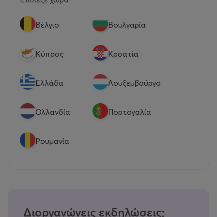
Βέλγιο
Βουλγαρία
Κύπρος
Κροατία
Eλλάδα
Λουξεμβούργο
Ολλανδία
Πορτογαλία
Ρουμανία
Διοργανώνεις εκδηλώσεις;