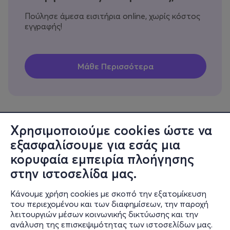
Πούλησε άμεσα εισιτήρια online, χωρίς κόστος
εγγραφής!
Χρησιμοποιούμε cookies ώστε να
εξασφαλίσουμε για εσάς μια
Πληροφορίες
κορυφαία εμπειρία πλοήγησης
Υποστήριξη
στην ιστοσελίδα μας.
Stay Connected
Κάνουμε χρήση cookies με σκοπό την εξατομίκευση
του περιεχομένου και των διαφημίσεων, την παροχή
λειτουργιών μέσων κοινωνικής δικτύωσης και την
ανάλυση της επισκεψιμότητας των ιστοσελίδων μας.
Mobile app