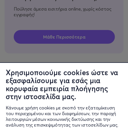
Πούλησε άμεσα εισιτήρια online, χωρίς κόστος
εγγραφής!
Χρησιμοποιούμε cookies ώστε να
εξασφαλίσουμε για εσάς μια
Πληροφορίες
κορυφαία εμπειρία πλοήγησης
Υποστήριξη
στην ιστοσελίδα μας.
Stay Connected
Κάνουμε χρήση cookies με σκοπό την εξατομίκευση
του περιεχομένου και των διαφημίσεων, την παροχή
λειτουργιών μέσων κοινωνικής δικτύωσης και την
ανάλυση της επισκεψιμότητας των ιστοσελίδων μας.
Mobile app