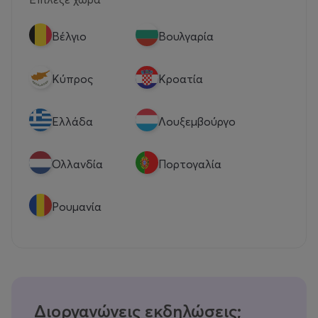
Βέλγιο
Βουλγαρία
Κύπρος
Κροατία
Eλλάδα
Λουξεμβούργο
Ολλανδία
Πορτογαλία
Ρουμανία
Διοργανώνεις εκδηλώσεις;