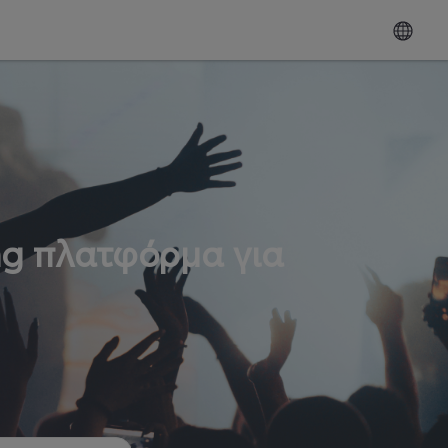
ng πλατφόρμα για
ω