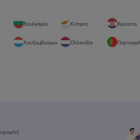
Βουλγαρία
Κύπρος
Κροατία
Λουξεμβούργο
Ολλανδία
Πορτογαλ
γγραφής!