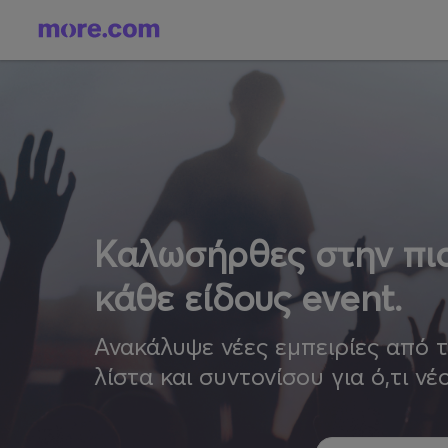
Καλωσήρθες στην πιο
κάθε είδους event.
Ανακάλυψε νέες εμπειρίες από 
λίστα και συντονίσου για ό,τι νέ