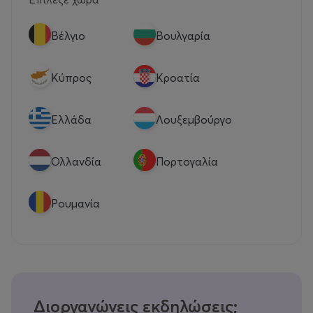
Βέλγιο
Βουλγαρία
Κύπρος
Κροατία
Eλλάδα
Λουξεμβούργο
Ολλανδία
Πορτογαλία
Ρουμανία
Διοργανώνεις εκδηλώσεις;