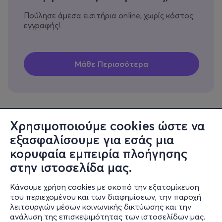
Πούλησε άμεσα εισιτήρια online, χωρίς κόστος
εγγραφής!
Χρησιμοποιούμε cookies ώστε να
εξασφαλίσουμε για εσάς μια
Πληροφορίες
κορυφαία εμπειρία πλοήγησης
Υποστήριξη
στην ιστοσελίδα μας.
Stay Connected
Κάνουμε χρήση cookies με σκοπό την εξατομίκευση
του περιεχομένου και των διαφημίσεων, την παροχή
λειτουργιών μέσων κοινωνικής δικτύωσης και την
ανάλυση της επισκεψιμότητας των ιστοσελίδων μας.
Mobile app