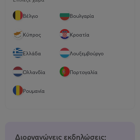
Βέλγιο
Βουλγαρία
Κύπρος
Κροατία
Eλλάδα
Λουξεμβούργο
Ολλανδία
Πορτογαλία
Ρουμανία
Διοργανώνεις εκδηλώσεις;