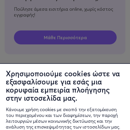
Πούλησε άμεσα εισιτήρια online, χωρίς κόστος
εγγραφής!
Χρησιμοποιούμε cookies ώστε να
εξασφαλίσουμε για εσάς μια
Πληροφορίες
κορυφαία εμπειρία πλοήγησης
Υποστήριξη
στην ιστοσελίδα μας.
Stay Connected
Κάνουμε χρήση cookies με σκοπό την εξατομίκευση
του περιεχομένου και των διαφημίσεων, την παροχή
λειτουργιών μέσων κοινωνικής δικτύωσης και την
ανάλυση της επισκεψιμότητας των ιστοσελίδων μας.
Mobile app