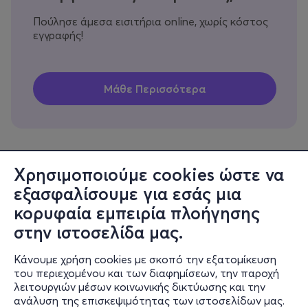
Πούλησε άμεσα εισιτήρια online, χωρίς κόστος
εγγραφής!
Χρησιμοποιούμε cookies ώστε να
εξασφαλίσουμε για εσάς μια
Πληροφορίες
κορυφαία εμπειρία πλοήγησης
Υποστήριξη
στην ιστοσελίδα μας.
Stay Connected
Κάνουμε χρήση cookies με σκοπό την εξατομίκευση
του περιεχομένου και των διαφημίσεων, την παροχή
λειτουργιών μέσων κοινωνικής δικτύωσης και την
ανάλυση της επισκεψιμότητας των ιστοσελίδων μας.
Mobile app