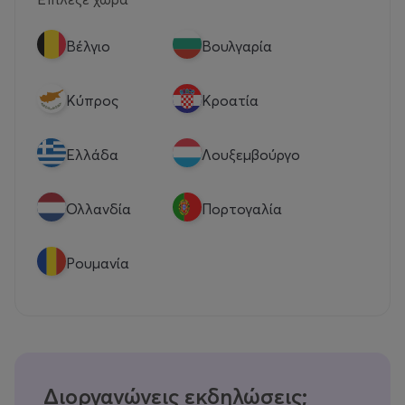
Βέλγιο
Βουλγαρία
Κύπρος
Κροατία
Eλλάδα
Λουξεμβούργο
Ολλανδία
Πορτογαλία
Ρουμανία
Διοργανώνεις εκδηλώσεις;