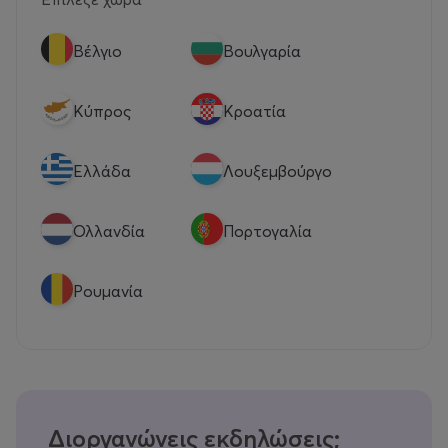
Βέλγιο
Βουλγαρία
Κύπρος
Κροατία
Eλλάδα
Λουξεμβούργο
Ολλανδία
Πορτογαλία
Ρουμανία
Διοργανώνεις εκδηλώσεις;