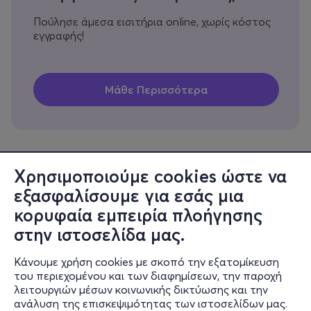
Πούλησε άμεσα εισιτήρια online, χωρίς κόστος
εγγραφής!
Χρησιμοποιούμε cookies ώστε να
εξασφαλίσουμε για εσάς μια
Πληροφορίες
κορυφαία εμπειρία πλοήγησης
Υποστήριξη
στην ιστοσελίδα μας.
Stay Connected
Κάνουμε χρήση cookies με σκοπό την εξατομίκευση
του περιεχομένου και των διαφημίσεων, την παροχή
λειτουργιών μέσων κοινωνικής δικτύωσης και την
ανάλυση της επισκεψιμότητας των ιστοσελίδων μας.
Mobile app