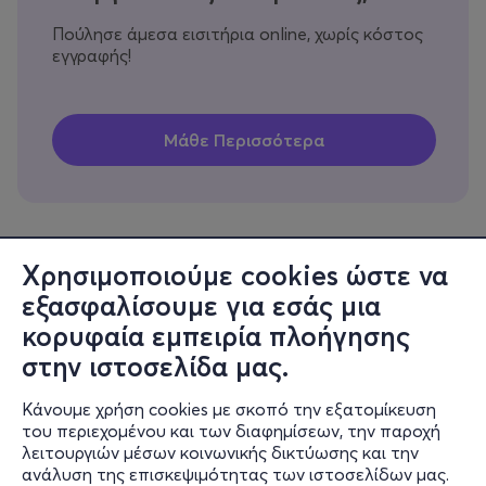
Πούλησε άμεσα εισιτήρια online, χωρίς κόστος
εγγραφής!
Χρησιμοποιούμε cookies ώστε να
εξασφαλίσουμε για εσάς μια
Πληροφορίες
κορυφαία εμπειρία πλοήγησης
Υποστήριξη
στην ιστοσελίδα μας.
Stay Connected
Κάνουμε χρήση cookies με σκοπό την εξατομίκευση
του περιεχομένου και των διαφημίσεων, την παροχή
λειτουργιών μέσων κοινωνικής δικτύωσης και την
ανάλυση της επισκεψιμότητας των ιστοσελίδων μας.
Mobile app