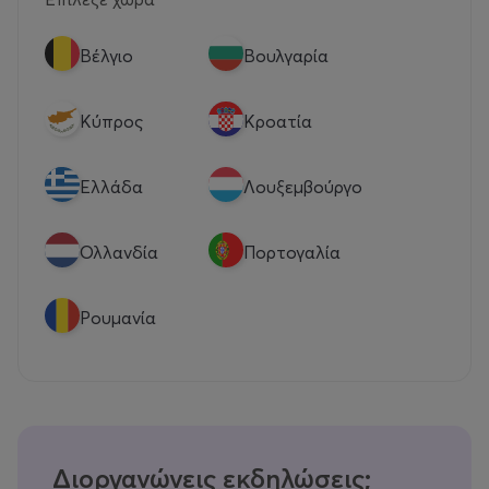
Βέλγιο
Βουλγαρία
Κύπρος
Κροατία
Eλλάδα
Λουξεμβούργο
Ολλανδία
Πορτογαλία
Ρουμανία
Διοργανώνεις εκδηλώσεις;