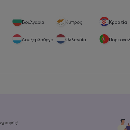
Βουλγαρία
Κύπρος
Κροατία
Λουξεμβούργο
Ολλανδία
Πορτογαλ
γγραφής!