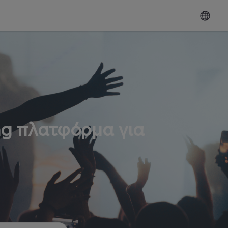
ng πλατφόρμα για
ω