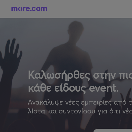
Καλωσήρθες στην πιο
κάθε είδους event.
Ανακάλυψε νέες εμπειρίες από 
λίστα και συντονίσου για ό,τι νέ