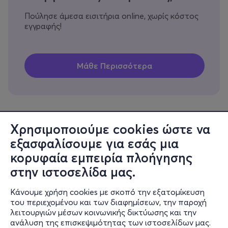
Πούλησε άμεσα εισιτήρια online, χωρίς κόστος
εγγραφής!
Χρησιμοποιούμε cookies ώστε να
εξασφαλίσουμε για εσάς μια
Πληροφορίες
κορυφαία εμπειρία πλοήγησης
Υποστήριξη
στην ιστοσελίδα μας.
Stay Connected
Κάνουμε χρήση cookies με σκοπό την εξατομίκευση
του περιεχομένου και των διαφημίσεων, την παροχή
λειτουργιών μέσων κοινωνικής δικτύωσης και την
ανάλυση της επισκεψιμότητας των ιστοσελίδων μας.
Mobile app