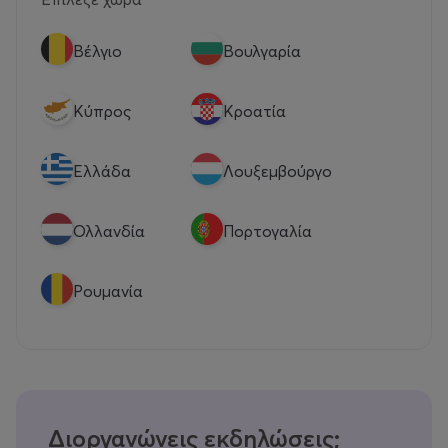
Βέλγιο
Βουλγαρία
Κύπρος
Κροατία
Eλλάδα
Λουξεμβούργο
Ολλανδία
Πορτογαλία
Ρουμανία
Διοργανώνεις εκδηλώσεις;