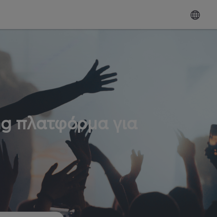
ng πλατφόρμα για
ω