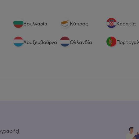
Βουλγαρία
Κύπρος
Κροατία
Λουξεμβούργο
Ολλανδία
Πορτογαλ
γγραφής!