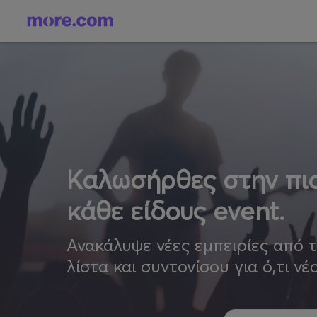
Καλωσήρθες στην πιο
κάθε είδους event.
Ανακάλυψε νέες εμπειρίες από 
λίστα και συντονίσου για ό,τι νέ