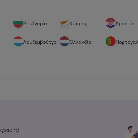
Βουλγαρία
Κύπρος
Κροατία
Λουξεμβούργο
Ολλανδία
Πορτογαλ
γγραφής!