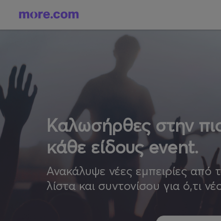
Καλωσήρθες στην πιο
κάθε είδους event.
Ανακάλυψε νέες εμπειρίες από 
λίστα και συντονίσου για ό,τι νέ