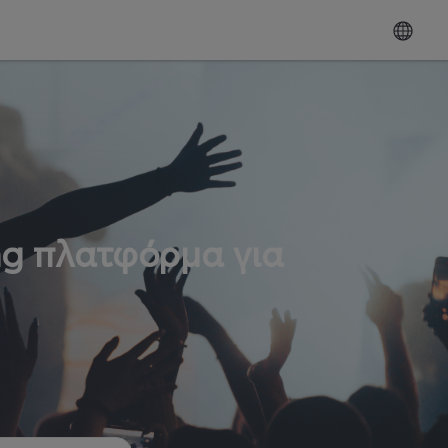
ng πλατφόρμα για
ω