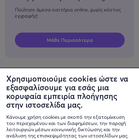
Πούλησε άμεσα εισιτήρια online, χωρίς κόστος
εγγραφής!
Χρησιμοποιούμε cookies ώστε να
εξασφαλίσουμε για εσάς μια
Πληροφορίες
κορυφαία εμπειρία πλοήγησης
Υποστήριξη
στην ιστοσελίδα μας.
Stay Connected
Κάνουμε χρήση cookies με σκοπό την εξατομίκευση
του περιεχομένου και των διαφημίσεων, την παροχή
λειτουργιών μέσων κοινωνικής δικτύωσης και την
ανάλυση της επισκεψιμότητας των ιστοσελίδων μας.
Mobile app