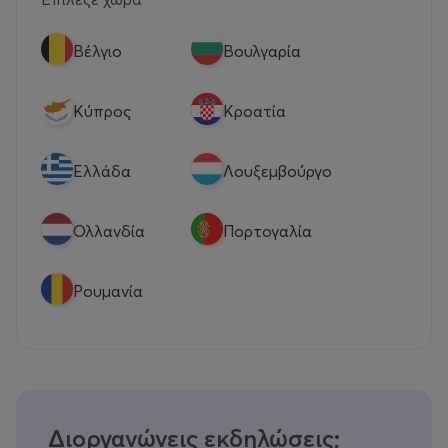
Βέλγιο
Βουλγαρία
Κύπρος
Κροατία
Eλλάδα
Λουξεμβούργο
Ολλανδία
Πορτογαλία
Ρουμανία
Διοργανώνεις εκδηλώσεις;