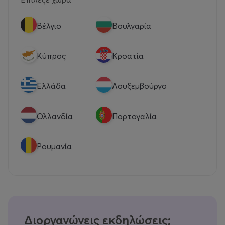
Βέλγιο
Βουλγαρία
Κύπρος
Κροατία
Eλλάδα
Λουξεμβούργο
Ολλανδία
Πορτογαλία
Ρουμανία
Διοργανώνεις εκδηλώσεις;