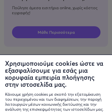
Πούλησε άμεσα εισιτήρια online, χωρίς κόστος
εγγραφής!
Χρησιμοποιούμε cookies ώστε να
εξασφαλίσουμε για εσάς μια
Πληροφορίες
κορυφαία εμπειρία πλοήγησης
Υποστήριξη
στην ιστοσελίδα μας.
Stay Connected
Κάνουμε χρήση cookies με σκοπό την εξατομίκευση
του περιεχομένου και των διαφημίσεων, την παροχή
λειτουργιών μέσων κοινωνικής δικτύωσης και την
ανάλυση της επισκεψιμότητας των ιστοσελίδων μας.
Mobile app