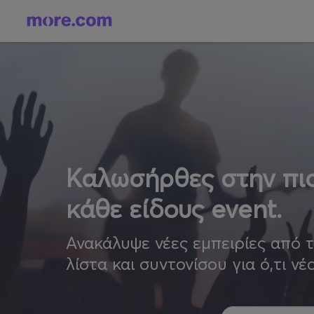
Καλωσήρθες στην πιο
κάθε είδους event.
Ανακάλυψε νέες εμπειρίες από 
λίστα και συντονίσου για ό,τι νέ