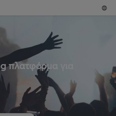
ng πλατφόρμα για
ω