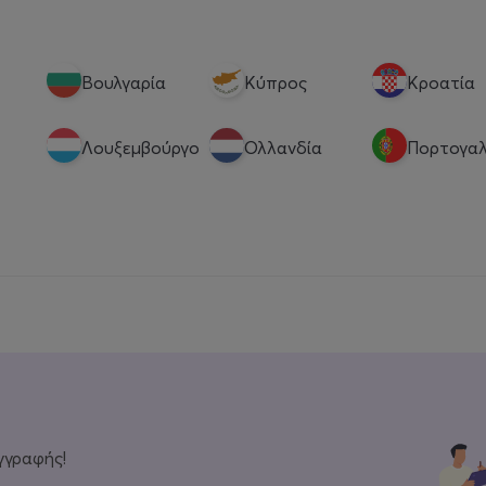
Βουλγαρία
Κύπρος
Κροατία
Λουξεμβούργο
Ολλανδία
Πορτογαλ
γγραφής!