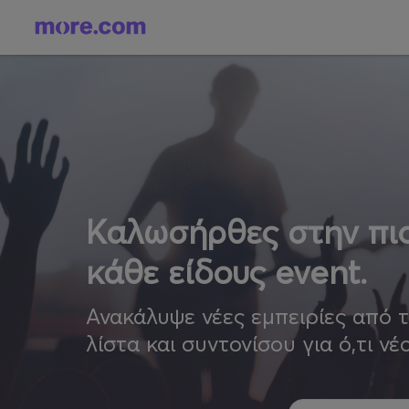
Καλωσήρθες στην πιο
κάθε είδους event.
Ανακάλυψε νέες εμπειρίες από 
λίστα και συντονίσου για ό,τι νέ