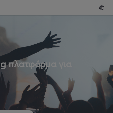
ng πλατφόρμα για
ω