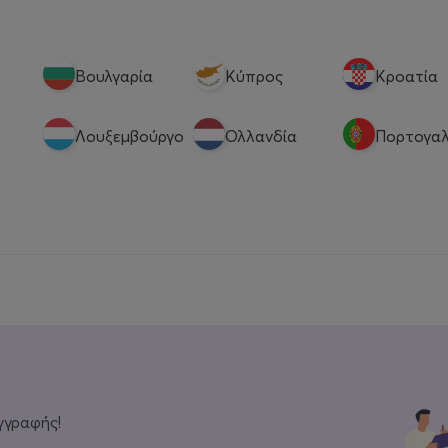
Βουλγαρία
Κύπρος
Κροατία
Λουξεμβούργο
Ολλανδία
Πορτογαλ
γγραφής!