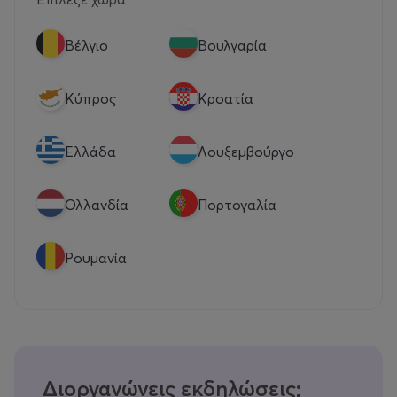
Βέλγιο
Βουλγαρία
Κύπρος
Κροατία
Eλλάδα
Λουξεμβούργο
Ολλανδία
Πορτογαλία
Ρουμανία
Διοργανώνεις εκδηλώσεις;