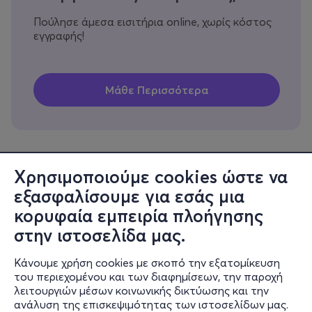
Πούλησε άμεσα εισιτήρια online, χωρίς κόστος
εγγραφής!
Χρησιμοποιούμε cookies ώστε να
εξασφαλίσουμε για εσάς μια
Πληροφορίες
κορυφαία εμπειρία πλοήγησης
Υποστήριξη
στην ιστοσελίδα μας.
Stay Connected
Κάνουμε χρήση cookies με σκοπό την εξατομίκευση
του περιεχομένου και των διαφημίσεων, την παροχή
λειτουργιών μέσων κοινωνικής δικτύωσης και την
ανάλυση της επισκεψιμότητας των ιστοσελίδων μας.
Mobile app