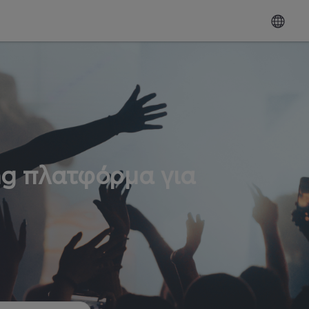
ng πλατφόρμα για
ω