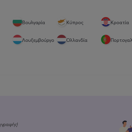
Βουλγαρία
Κύπρος
Κροατία
Λουξεμβούργο
Ολλανδία
Πορτογαλ
γγραφής!