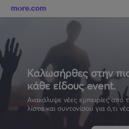
Καλωσήρθες στην πιο
κάθε είδους event.
Ανακάλυψε νέες εμπειρίες από 
λίστα και συντονίσου για ό,τι νέ