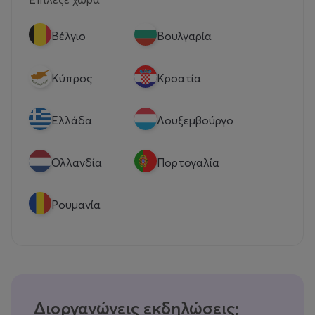
Βέλγιο
Βουλγαρία
Κύπρος
Κροατία
Eλλάδα
Λουξεμβούργο
Ολλανδία
Πορτογαλία
Ρουμανία
Διοργανώνεις εκδηλώσεις;