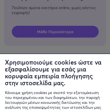
Πούλησε άμεσα εισιτήρια online, χωρίς κόστος
εγγραφής!
Χρησιμοποιούμε cookies ώστε να
εξασφαλίσουμε για εσάς μια
Πληροφορίες
κορυφαία εμπειρία πλοήγησης
Υποστήριξη
στην ιστοσελίδα μας.
Stay Connected
Κάνουμε χρήση cookies με σκοπό την εξατομίκευση
του περιεχομένου και των διαφημίσεων, την παροχή
λειτουργιών μέσων κοινωνικής δικτύωσης και την
ανάλυση της επισκεψιμότητας των ιστοσελίδων μας.
Mobile app