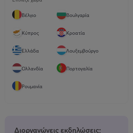
Βέλγιο
Βουλγαρία
Κύπρος
Κροατία
Eλλάδα
Λουξεμβούργο
Ολλανδία
Πορτογαλία
Ρουμανία
Διοργανώνεις εκδηλώσεις;