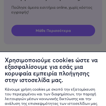
Πούλησε άμεσα εισιτήρια online, χωρίς κόστος
εγγραφής!
Χρησιμοποιούμε cookies ώστε να
εξασφαλίσουμε για εσάς μια
Πληροφορίες
κορυφαία εμπειρία πλοήγησης
Υποστήριξη
στην ιστοσελίδα μας.
Stay Connected
Κάνουμε χρήση cookies με σκοπό την εξατομίκευση
του περιεχομένου και των διαφημίσεων, την παροχή
λειτουργιών μέσων κοινωνικής δικτύωσης και την
ανάλυση της επισκεψιμότητας των ιστοσελίδων μας.
Mobile app