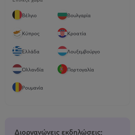
Βέλγιο
Βουλγαρία
Κύπρος
Κροατία
Eλλάδα
Λουξεμβούργο
Ολλανδία
Πορτογαλία
Ρουμανία
Διοργανώνεις εκδηλώσεις;