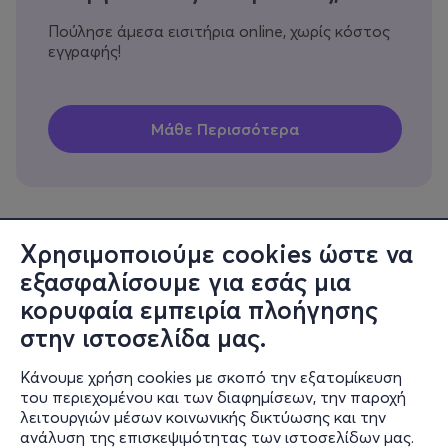
Πούλησε άμεσα εισιτήρια online, χωρίς κόστος
εγγραφής!
Χρησιμοποιούμε cookies ώστε να
εξασφαλίσουμε για εσάς μια
Πληροφορίες
κορυφαία εμπειρία πλοήγησης
Υποστήριξη
στην ιστοσελίδα μας.
Stay Connected
Κάνουμε χρήση cookies με σκοπό την εξατομίκευση
του περιεχομένου και των διαφημίσεων, την παροχή
λειτουργιών μέσων κοινωνικής δικτύωσης και την
ανάλυση της επισκεψιμότητας των ιστοσελίδων μας.
Mobile app