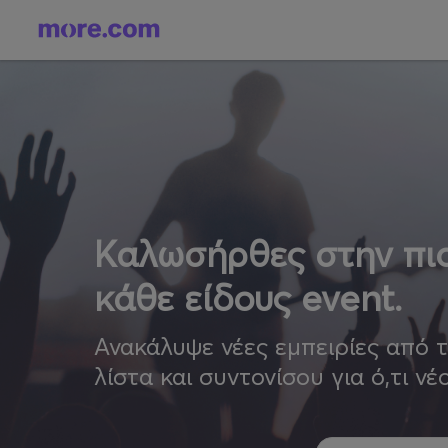
Καλωσήρθες στην πιο
κάθε είδους event.
Ανακάλυψε νέες εμπειρίες από 
λίστα και συντονίσου για ό,τι νέ