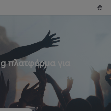
ng πλατφόρμα για
ω