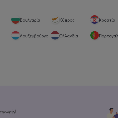
Βουλγαρία
Κύπρος
Κροατία
Λουξεμβούργο
Ολλανδία
Πορτογαλ
γγραφής!