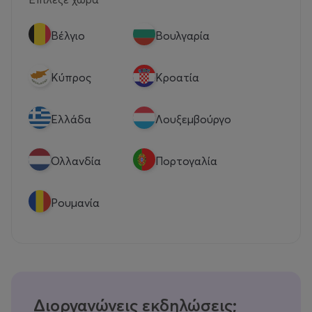
Βέλγιο
Βουλγαρία
Κύπρος
Κροατία
Eλλάδα
Λουξεμβούργο
Ολλανδία
Πορτογαλία
Ρουμανία
Διοργανώνεις εκδηλώσεις;