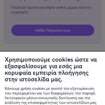
Πούλησε άμεσα εισιτήρια online, χωρίς κόστος
εγγραφής!
Χρησιμοποιούμε cookies ώστε να
εξασφαλίσουμε για εσάς μια
Πληροφορίες
κορυφαία εμπειρία πλοήγησης
Υποστήριξη
στην ιστοσελίδα μας.
Stay Connected
Κάνουμε χρήση cookies με σκοπό την εξατομίκευση
του περιεχομένου και των διαφημίσεων, την παροχή
λειτουργιών μέσων κοινωνικής δικτύωσης και την
ανάλυση της επισκεψιμότητας των ιστοσελίδων μας.
Mobile app