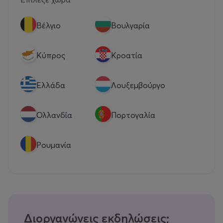
Βέλγιο
Βουλγαρία
Κύπρος
Κροατία
Eλλάδα
Λουξεμβούργο
Ολλανδία
Πορτογαλία
Ρουμανία
Διοργανώνεις εκδηλώσεις;