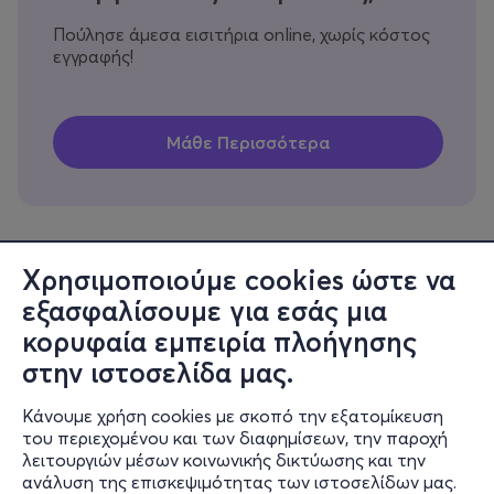
Πούλησε άμεσα εισιτήρια online, χωρίς κόστος
εγγραφής!
Χρησιμοποιούμε cookies ώστε να
εξασφαλίσουμε για εσάς μια
Πληροφορίες
κορυφαία εμπειρία πλοήγησης
Υποστήριξη
στην ιστοσελίδα μας.
Stay Connected
Κάνουμε χρήση cookies με σκοπό την εξατομίκευση
του περιεχομένου και των διαφημίσεων, την παροχή
λειτουργιών μέσων κοινωνικής δικτύωσης και την
ανάλυση της επισκεψιμότητας των ιστοσελίδων μας.
Mobile app