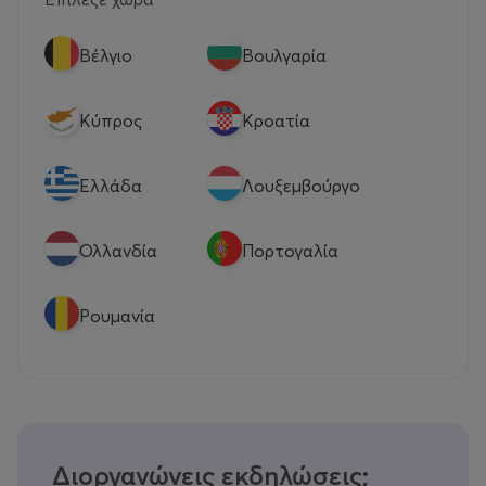
Βέλγιο
Βουλγαρία
Κύπρος
Κροατία
Eλλάδα
Λουξεμβούργο
Ολλανδία
Πορτογαλία
Ρουμανία
Διοργανώνεις εκδηλώσεις;