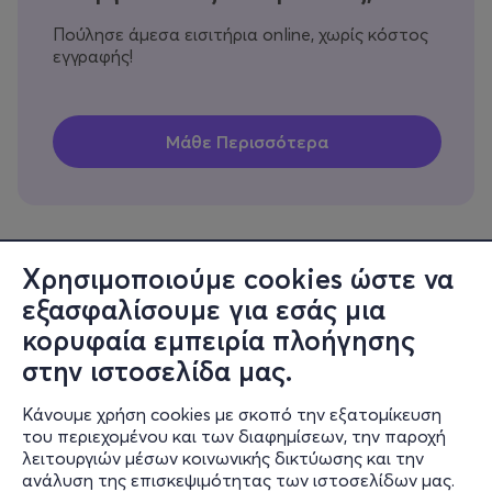
Πούλησε άμεσα εισιτήρια online, χωρίς κόστος
εγγραφής!
Χρησιμοποιούμε cookies ώστε να
εξασφαλίσουμε για εσάς μια
Πληροφορίες
κορυφαία εμπειρία πλοήγησης
Υποστήριξη
στην ιστοσελίδα μας.
Stay Connected
Κάνουμε χρήση cookies με σκοπό την εξατομίκευση
του περιεχομένου και των διαφημίσεων, την παροχή
λειτουργιών μέσων κοινωνικής δικτύωσης και την
ανάλυση της επισκεψιμότητας των ιστοσελίδων μας.
Mobile app