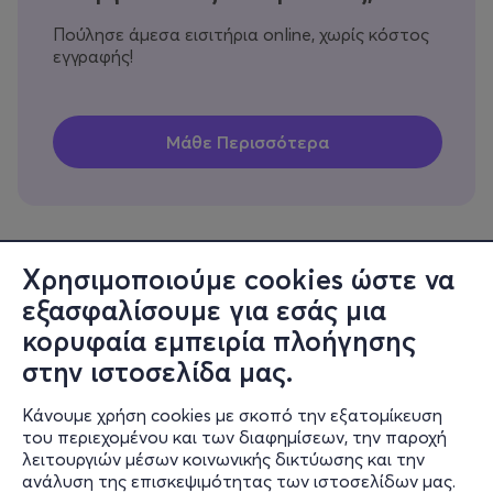
Πούλησε άμεσα εισιτήρια online, χωρίς κόστος
εγγραφής!
Χρησιμοποιούμε cookies ώστε να
εξασφαλίσουμε για εσάς μια
Πληροφορίες
κορυφαία εμπειρία πλοήγησης
Υποστήριξη
στην ιστοσελίδα μας.
Stay Connected
Κάνουμε χρήση cookies με σκοπό την εξατομίκευση
του περιεχομένου και των διαφημίσεων, την παροχή
λειτουργιών μέσων κοινωνικής δικτύωσης και την
ανάλυση της επισκεψιμότητας των ιστοσελίδων μας.
Mobile app