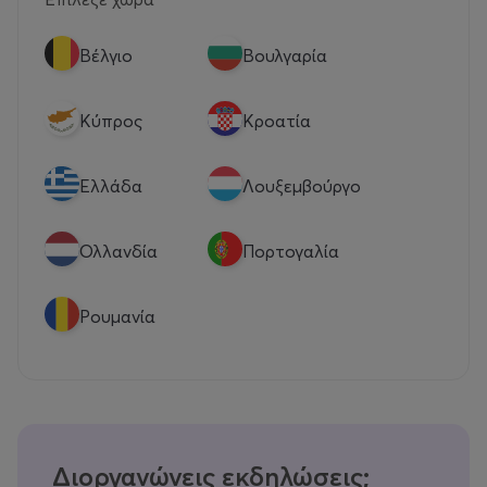
Βέλγιο
Βουλγαρία
Κύπρος
Κροατία
Eλλάδα
Λουξεμβούργο
Ολλανδία
Πορτογαλία
Ρουμανία
Διοργανώνεις εκδηλώσεις;