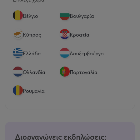
Βέλγιο
Βουλγαρία
Κύπρος
Κροατία
Eλλάδα
Λουξεμβούργο
Ολλανδία
Πορτογαλία
Ρουμανία
Διοργανώνεις εκδηλώσεις;