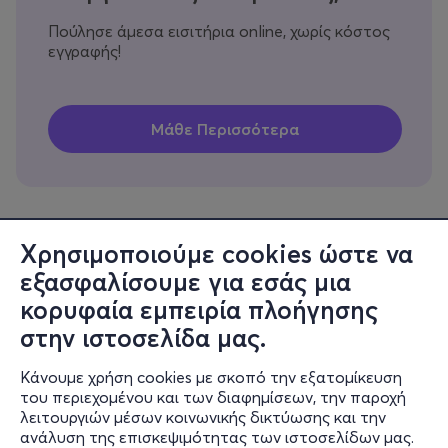
Πούλησε άμεσα εισιτήρια online, χωρίς κόστος
εγγραφής!
Χρησιμοποιούμε cookies ώστε να
εξασφαλίσουμε για εσάς μια
Πληροφορίες
κορυφαία εμπειρία πλοήγησης
Υποστήριξη
στην ιστοσελίδα μας.
Stay Connected
Κάνουμε χρήση cookies με σκοπό την εξατομίκευση
του περιεχομένου και των διαφημίσεων, την παροχή
λειτουργιών μέσων κοινωνικής δικτύωσης και την
ανάλυση της επισκεψιμότητας των ιστοσελίδων μας.
Mobile app