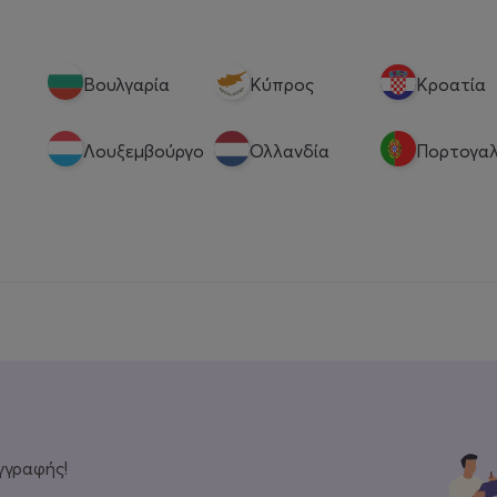
Βουλγαρία
Κύπρος
Κροατία
Λουξεμβούργο
Ολλανδία
Πορτογαλ
γγραφής!