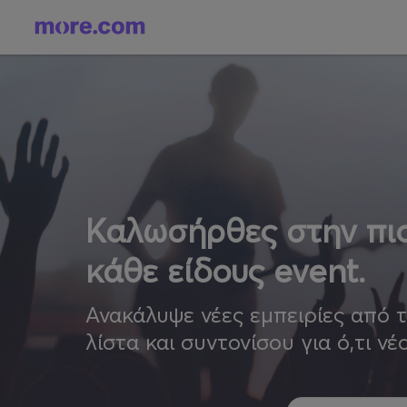
Καλωσήρθες στην πιο
κάθε είδους event.
Ανακάλυψε νέες εμπειρίες από 
λίστα και συντονίσου για ό,τι νέ