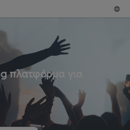
ng πλατφόρμα για
ω