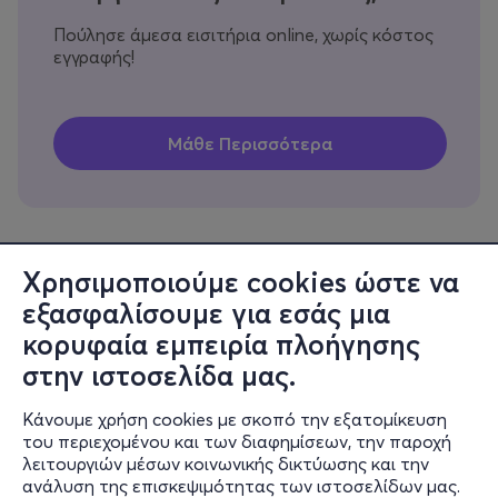
Πούλησε άμεσα εισιτήρια online, χωρίς κόστος
εγγραφής!
Χρησιμοποιούμε cookies ώστε να
εξασφαλίσουμε για εσάς μια
Πληροφορίες
κορυφαία εμπειρία πλοήγησης
Υποστήριξη
στην ιστοσελίδα μας.
Stay Connected
Κάνουμε χρήση cookies με σκοπό την εξατομίκευση
του περιεχομένου και των διαφημίσεων, την παροχή
λειτουργιών μέσων κοινωνικής δικτύωσης και την
ανάλυση της επισκεψιμότητας των ιστοσελίδων μας.
Mobile app