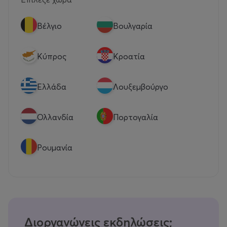
Βέλγιο
Βουλγαρία
Κύπρος
Κροατία
Eλλάδα
Λουξεμβούργο
Ολλανδία
Πορτογαλία
Ρουμανία
Διοργανώνεις εκδηλώσεις;