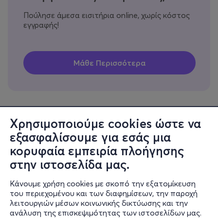
Πούλησε άμεσα εισιτήρια online, χωρίς κόστος
εγγραφής!
Χρησιμοποιούμε cookies ώστε να
εξασφαλίσουμε για εσάς μια
Πληροφορίες
κορυφαία εμπειρία πλοήγησης
Υποστήριξη
στην ιστοσελίδα μας.
Stay Connected
Κάνουμε χρήση cookies με σκοπό την εξατομίκευση
του περιεχομένου και των διαφημίσεων, την παροχή
λειτουργιών μέσων κοινωνικής δικτύωσης και την
ανάλυση της επισκεψιμότητας των ιστοσελίδων μας.
Mobile app