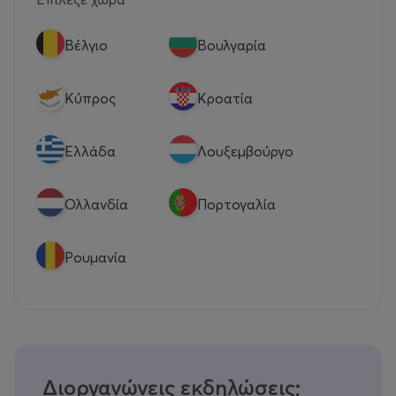
Βέλγιο
Βουλγαρία
Κύπρος
Κροατία
Eλλάδα
Λουξεμβούργο
Ολλανδία
Πορτογαλία
Ρουμανία
Διοργανώνεις εκδηλώσεις;