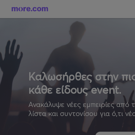
Καλωσήρθες στην πιο
κάθε είδους event.
Ανακάλυψε νέες εμπειρίες από 
λίστα και συντονίσου για ό,τι νέ