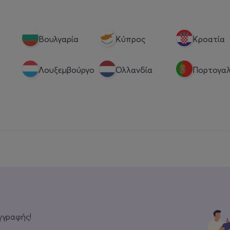
Βουλγαρία
Κύπρος
Κροατία
Λουξεμβούργο
Ολλανδία
Πορτογαλ
γγραφής!