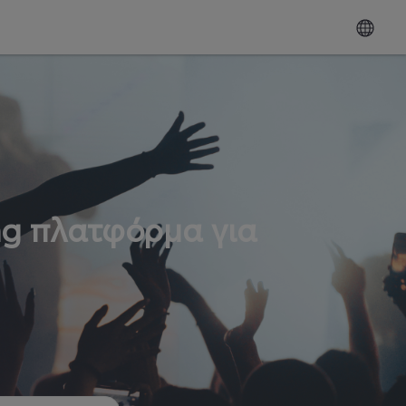
ng πλατφόρμα για
ω